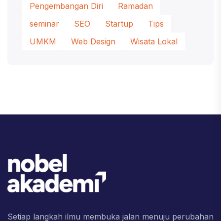
Pengembangan Diri
Ramadan
seminar
SEO
Startup
Tips
UMKM
Web Design
Wisata Lokal
Setiap langkah ilmu membuka jalan menuju perubahan