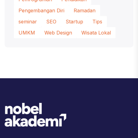
Pengembangan Diri
Ramadan
seminar
SEO
Startup
Tips
UMKM
Web Design
Wisata Lokal