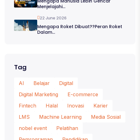
Mengapa Manusia Lebih Gencar
Menjelajahi...
22 June 2026
Mengapa Roket Dibuat??Peran Roket
Dalam...
Tag
AI
Belajar
Digital
Digital Marketing
E-commerce
Fintech
Halal
Inovasi
Karier
LMS
Machine Learning
Media Sosial
nobel event
Pelatihan
Pemrograman
Pendidikan