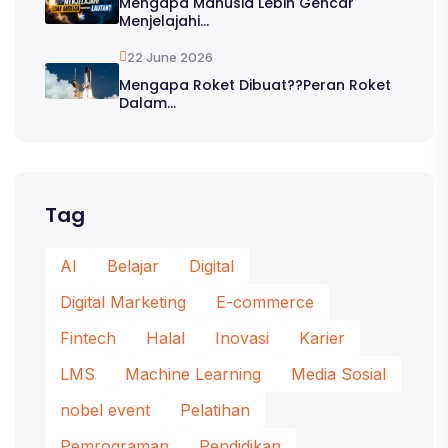
Mengapa Manusia Lebih Gencar
Menjelajahi...
22 June 2026
Mengapa Roket Dibuat??Peran Roket
Dalam...
Tag
AI
Belajar
Digital
Digital Marketing
E-commerce
Fintech
Halal
Inovasi
Karier
LMS
Machine Learning
Media Sosial
nobel event
Pelatihan
Pemrograman
Pendidikan