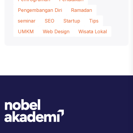
Pengembangan Diri
Ramadan
seminar
SEO
Startup
Tips
UMKM
Web Design
Wisata Lokal