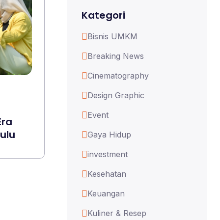
Kategori
Bisnis UMKM
Breaking News
Cinematography
Design Graphic
Event
Era
ulu
Gaya Hidup
investment
Kesehatan
Keuangan
Kuliner & Resep