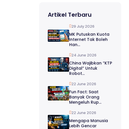
Artikel Terbaru
29 July 2026
MK Putuskan Kuota
Internet Tak Boleh
Han...
24 June 2026
China Wajibkan “KTP
Digital” Untuk
Robot...
22 June 2026
Fun Fact: Saat
Banyak Orang
Mengeluh Rup...
22 June 2026
Mengapa Manusia
Lebih Gencar