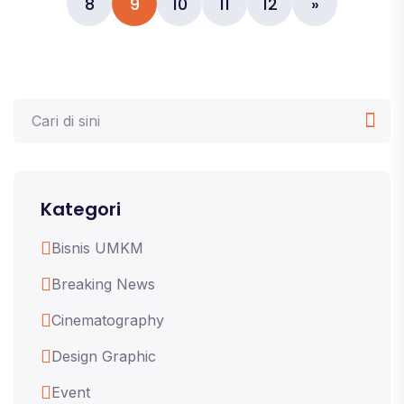
8
9
10
11
12
»
Kategori
Bisnis UMKM
Breaking News
Cinematography
Design Graphic
Event